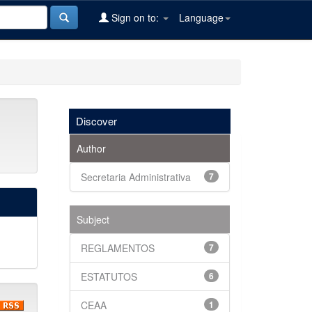
Sign on to:
Language
Discover
Author
Secretaria Administrativa
7
Subject
REGLAMENTOS
7
ESTATUTOS
6
CEAA
1