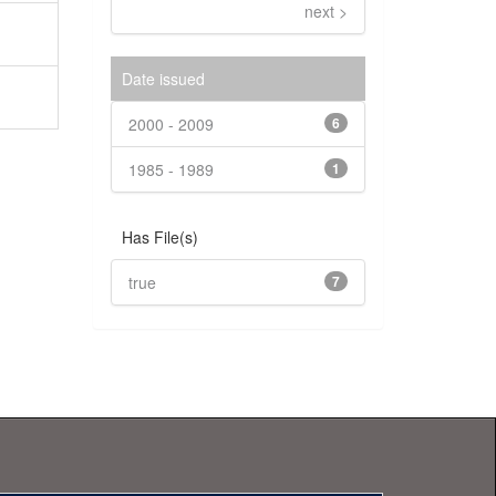
next >
Date issued
2000 - 2009
6
1985 - 1989
1
Has File(s)
true
7