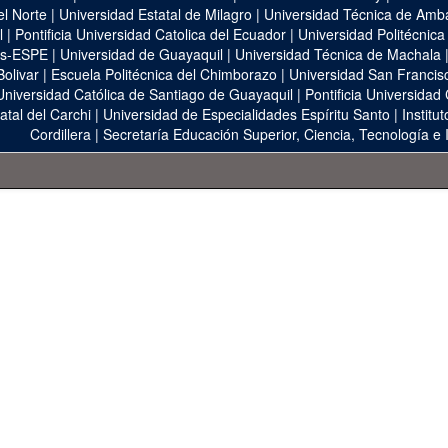
el Norte
|
Universidad Estatal de Milagro
|
Universidad Técnica de Amb
l
|
Pontificia Universidad Catolica del Ecuador
|
Universidad Politécnica
as-ESPE
|
Universidad de Guayaquil
|
Universidad Técnica de Machala
Bolivar
|
Escuela Politécnica del Chimborazo
|
Universidad San Francis
Universidad Católica de Santiago de Guayaquil
|
Pontificia Universidad
atal del Carchi
|
Universidad de Especialidades Espíritu Santo
|
Institu
Cordillera
|
Secretaría Educación Superior, Ciencia, Tecnología e