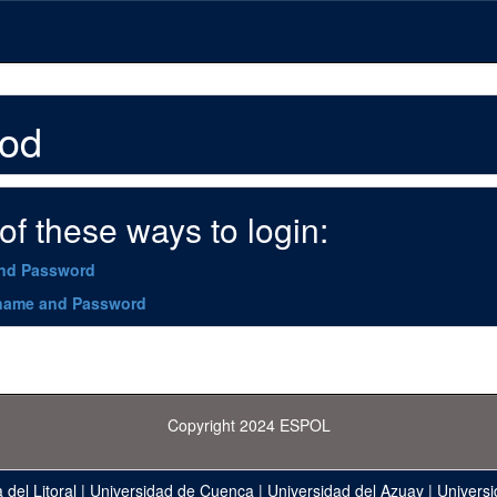
hod
f these ways to login:
and Password
name and Password
Copyright 2024 ESPOL
 del Litoral
|
Universidad de Cuenca
|
Universidad del Azuay
|
Universi