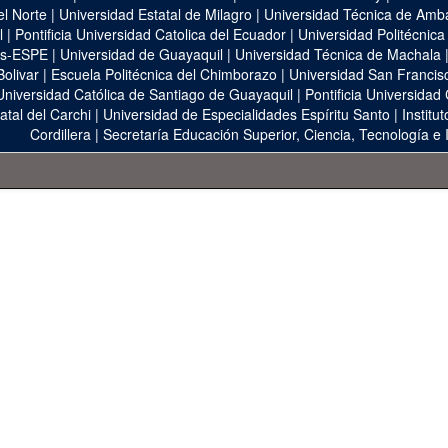
el Norte
|
Universidad Estatal de Milagro
|
Universidad Técnica de Amb
l
|
Pontificia Universidad Catolica del Ecuador
|
Universidad Politécnica
as-ESPE
|
Universidad de Guayaquil
|
Universidad Técnica de Machala
Bolivar
|
Escuela Politécnica del Chimborazo
|
Universidad San Francis
Universidad Católica de Santiago de Guayaquil
|
Pontificia Universidad
atal del Carchi
|
Universidad de Especialidades Espíritu Santo
|
Institu
Cordillera
|
Secretaría Educación Superior, Ciencia, Tecnología e