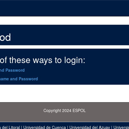
hod
f these ways to login:
and Password
name and Password
Copyright 2024 ESPOL
 del Litoral
|
Universidad de Cuenca
|
Universidad del Azuay
|
Universi