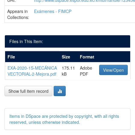
URI:
http://www.dspace.espol.edu.ec/xmlui/handle/1234
Appears in
Exámenes - FIMCP
Collections:
Files in This Item:
File
Size
Format
EXA-2020-1S-MECÁNICA
175.11
Adobe
View/Open
VECTORIAL-2-Mejora.pdf
kB
PDF
Show full item record
Items in DSpace are protected by copyright, with all rights
reserved, unless otherwise indicated.