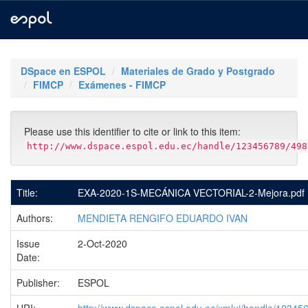
Skip
navigation
DSpace en ESPOL
Materiales de Grado y Postgrado
FIMCP
Exámenes - FIMCP
Please use this identifier to cite or link to this item:
http://www.dspace.espol.edu.ec/handle/123456789/498
Title:
EXA-2020-1S-MECÁNICA VECTORIAL-2-Mejora.pdf
Authors:
MENDIETA RENGIFO EDUARDO IVAN
Issue
2-Oct-2020
Date:
Publisher:
ESPOL