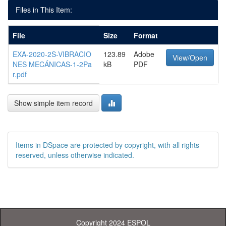
Files in This Item:
File
Size
Format
EXA-2020-2S-VIBRACIO
123.89
Adobe
View/Open
NES MECÁNICAS-1-2Pa
kB
PDF
r.pdf
Show simple item record
Items in DSpace are protected by copyright, with all rights
reserved, unless otherwise indicated.
Copyright 2024 ESPOL