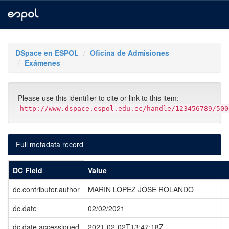
Skip
navigation
DSpace en ESPOL
Oficina de Admisiones
Exámenes
Please use this identifier to cite or link to this item:
http://www.dspace.espol.edu.ec/handle/123456789/500
Full metadata record
DC Field
Value
dc.contributor.author
MARIN LOPEZ JOSE ROLANDO
dc.date
02/02/2021
dc.date.accessioned
2021-02-02T13:47:18Z