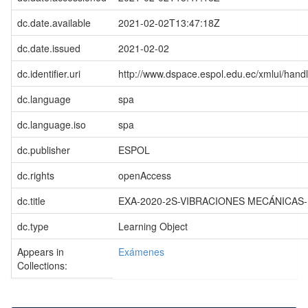
dc.date.available
2021-02-02T13:47:18Z
dc.date.issued
2021-02-02
dc.identifier.uri
http://www.dspace.espol.edu.ec/xmlui/han
dc.language
spa
dc.language.iso
spa
dc.publisher
ESPOL
dc.rights
openAccess
dc.title
EXA-2020-2S-VIBRACIONES MECÁNICAS-1
dc.type
Learning Object
Appears in
Exámenes
Collections: