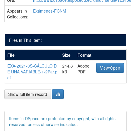
URI:
http://www.dspace.espol.edu.ec/xmlui/handle/1234
Appears in
Exámenes-FCNM
Collections:
Files in This Item:
File
Size
Format
EXA-2021-0S-CÁLCULO D
244.6
Adobe
View/Open
E UNA VARIABLE-1-2Par.p
kB
PDF
df
Show full item record
Items in DSpace are protected by copyright, with all rights
reserved, unless otherwise indicated.