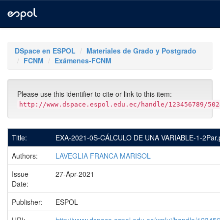
Skip
navigation
DSpace en ESPOL
Materiales de Grado y Postgrado
FCNM
Exámenes-FCNM
Please use this identifier to cite or link to this item:
http://www.dspace.espol.edu.ec/handle/123456789/502
Title:
EXA-2021-0S-CÁLCULO DE UNA VARIABLE-1-2Par.
Authors:
LAVEGLIA FRANCA MARISOL
Issue
27-Apr-2021
Date:
Publisher:
ESPOL