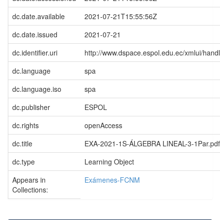
dc.date.available
2021-07-21T15:55:56Z
dc.date.issued
2021-07-21
dc.identifier.uri
http://www.dspace.espol.edu.ec/xmlui/han
dc.language
spa
dc.language.iso
spa
dc.publisher
ESPOL
dc.rights
openAccess
dc.title
EXA-2021-1S-ÁLGEBRA LINEAL-3-1Par.pdf
dc.type
Learning Object
Appears in
Exámenes-FCNM
Collections: