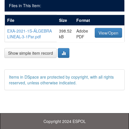
Files in This Item:
File
Size
Format
EXA-2021-1S-ÁLGEBRA
398.52
Adobe
View/Open
LINEAL-3-1Par.pdf
kB
PDF
Show simple item record
Items in DSpace are protected by copyright, with all rights
reserved, unless otherwise indicated.
Copyright 2024 ESPOL