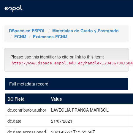
Skip
navigation
DSpace en ESPOL
Materiales de Grado y Postgrado
FCNM
Exámenes-FCNM
Please use this identifier to cite or link to this item:
http://www.dspace.espol.edu.ec/handle/123456789/504
Full metadata record
DC Field
Value
dc.contributor.author
LAVEGLIA FRANCA MARISOL
dc.date
21/07/2021
dc.date.accessioned
2021-07-21T15:55:56Z