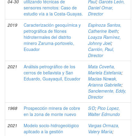
04-30
utilizando técnicas de
Paul
;
Garcés León,
sensores remotos: Caso de
Daniel Omar,
estudio vía a la Costa-Guayas.
Director
2019
Caracterización geoquímica y
Espinoza Santos,
petrográfica de filones
Catherine Ibeth
;
hidrotermales del distrito
Loayza Ramírez,
minero Zaruma-portovelo,
Johnny Joel
;
Ecuador
Carrión, Paul,
Director
2021
Análisis petrográfico de los
Mata Coveña,
cerros de bellavista y San
Mariela Estefania
;
Eduardo, Guayaquil, Ecuador
Macias Nowak,
Arianna Gabrielle
;
Sanclemente, Eddy,
Director
1968
Prospección minera de cobre
S/D
;
Pico Lopez,
en la zona de monte nuevo
Walter Edmundo
2021
Modelo socio-hidrogeológico
Vargas Ormaza,
aplicado a la gestión
Valery María
;