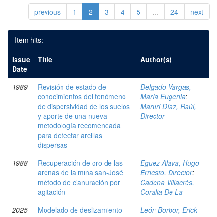
previous
1
2
3
4
5
...
24
next
Item hits:
Issue
Title
Author(s)
Date
1989
Revisión de estado de
Delgado Vargas,
conocimientos del fenómeno
María Eugenia
;
de dispersividad de los suelos
Maruri Díaz, Raúl,
y aporte de una nueva
Director
metodología recomendada
para detectar arcillas
dispersas
1988
Recuperación de oro de las
Eguez Alava, Hugo
arenas de la mina san-José:
Ernesto, Director
;
método de cianuración por
Cadena Villacrés,
agitación
Coralia De La
2025-
Modelado de deslizamiento
León Borbor, Erick