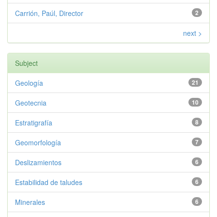
Carrión, Paúl, Director
2
next >
Subject
Geología
21
Geotecnia
10
Estratigrafía
8
Geomorfología
7
Deslizamientos
6
Estabilidad de taludes
6
Minerales
6