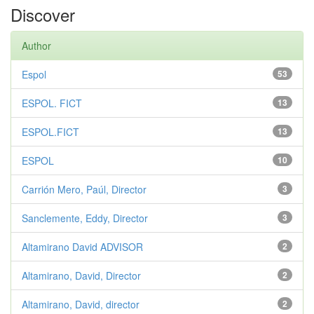
Discover
Author
Espol
53
ESPOL. FICT
13
ESPOL.FICT
13
ESPOL
10
Carrión Mero, Paúl, Director
3
Sanclemente, Eddy, Director
3
Altamirano David ADVISOR
2
Altamirano, David, Director
2
Altamirano, David, director
2