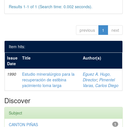
Results 1-1 of 1 (Search time: 0.002 seconds).
previous
1
next
Item hits:
Issue
Title
Author(s)
Date
1990
Estudio mineralúrgico para la
Eguez A. Hugo,
recuperación de estibina
Director
;
Pimentel
yacimiento loma larga
Varas, Carlos Diego
Discover
Subject
CANTON PIÑAS
1