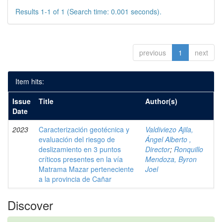
Results 1-1 of 1 (Search time: 0.001 seconds).
previous
1
next
Item hits:
Issue
Title
Author(s)
Date
2023
Caracterización geotécnica y
Valdiviezo Ajila,
evaluación del riesgo de
Ángel Alberto ,
deslizamiento en 3 puntos
Director
;
Ronquillo
críticos presentes en la vía
Mendoza, Byron
Matrama Mazar perteneciente
Joel
a la provincia de Cañar
Discover