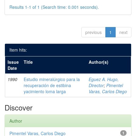
Results 1-1 of 1 (Search time: 0.001 seconds).
previous
1
next
Item hits:
Issue
Title
Author(s)
Date
1990
Estudio mineralúrgico para la
Eguez A. Hugo,
recuperación de estibina
Director
;
Pimentel
yacimiento loma larga
Varas, Carlos Diego
Discover
Author
Pimentel Varas, Carlos Diego
1