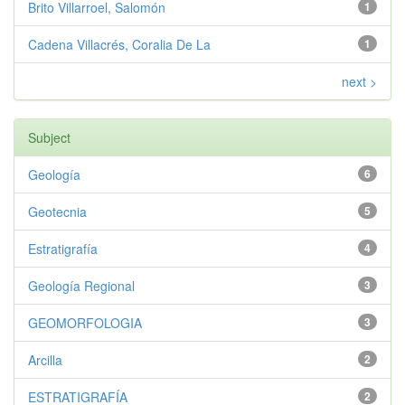
Brito Villarroel, Salomón
1
Cadena Villacrés, Coralia De La
1
next >
Subject
Geología
6
Geotecnia
5
Estratigrafía
4
Geología Regional
3
GEOMORFOLOGIA
3
Arcilla
2
ESTRATIGRAFÍA
2