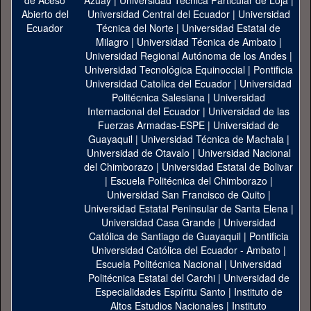
Azuay
|
Universidad Técnica Particular de Loja
|
Universidad Central del Ecuador
|
Universidad
Técnica del Norte
|
Universidad Estatal de
Milagro
|
Universidad Técnica de Ambato
|
Universidad Regional Autónoma de los Andes
|
Universidad Tecnológica Equinoccial
|
Pontificia
Universidad Catolica del Ecuador
|
Universidad
Politécnica Salesiana
|
Universidad
Internacional del Ecuador
|
Universidad de las
Fuerzas Armadas-ESPE
|
Universidad de
Guayaquil
|
Universidad Técnica de Machala
|
Universidad de Otavalo
|
Universidad Nacional
del Chimborazo
|
Universidad Estatal de Bolivar
|
Escuela Politécnica del Chimborazo
|
Universidad San Francisco de Quito
|
Universidad Estatal Peninsular de Santa Elena
|
Universidad Casa Grande
|
Universidad
Católica de Santiago de Guayaquil
|
Pontificia
Universidad Católica del Ecuador - Ambato
|
Escuela Politécnica Nacional
|
Universidad
Politécnica Estatal del Carchi
|
Universidad de
Especialidades Espíritu Santo
|
Instituto de
Altos Estudios Nacionales
|
Instituto