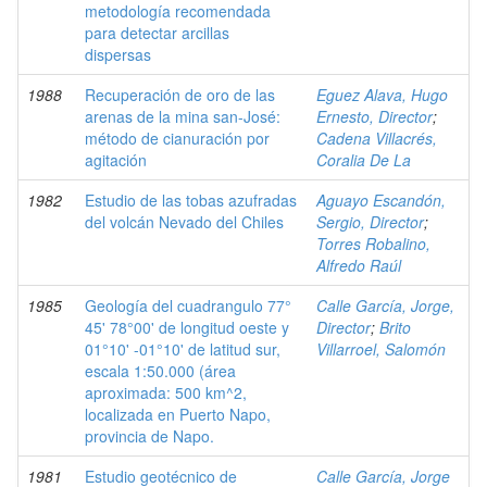
metodología recomendada
para detectar arcillas
dispersas
1988
Recuperación de oro de las
Eguez Alava, Hugo
arenas de la mina san-José:
Ernesto, Director
;
método de cianuración por
Cadena Villacrés,
agitación
Coralia De La
1982
Estudio de las tobas azufradas
Aguayo Escandón,
del volcán Nevado del Chiles
Sergio, Director
;
Torres Robalino,
Alfredo Raúl
1985
Geología del cuadrangulo 77°
Calle García, Jorge,
45' 78°00' de longitud oeste y
Director
;
Brito
01°10' -01°10' de latitud sur,
Villarroel, Salomón
escala 1:50.000 (área
aproximada: 500 km^2,
localizada en Puerto Napo,
provincia de Napo.
1981
Estudio geotécnico de
Calle García, Jorge