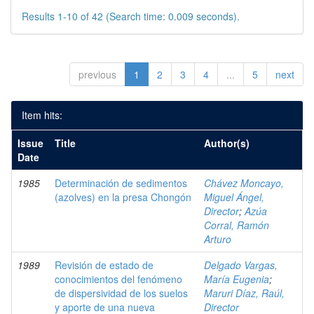
Results 1-10 of 42 (Search time: 0.009 seconds).
previous
1
2
3
4
...
5
next
Item hits:
Issue
Title
Author(s)
Date
1985
Determinación de sedimentos
Chávez Moncayo,
(azolves) en la presa Chongón
Miguel Ángel,
Director
;
Azúa
Corral, Ramón
Arturo
1989
Revisión de estado de
Delgado Vargas,
conocimientos del fenómeno
María Eugenia
;
de dispersividad de los suelos
Maruri Díaz, Raúl,
y aporte de una nueva
Director