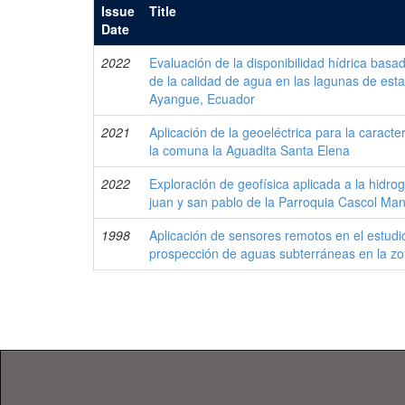
Issue
Title
Date
2022
Evaluación de la disponibilidad hídrica basad
de la calidad de agua en las lagunas de est
Ayangue, Ecuador
2021
Aplicación de la geoeléctrica para la caracte
la comuna la Aguadita Santa Elena
2022
Exploración de geofísica aplicada a la hidro
juan y san pablo de la Parroquia Cascol Ma
1998
Aplicación de sensores remotos en el estudio
prospección de aguas subterráneas en la zo