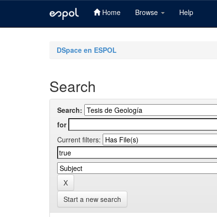
Home
Browse
Help
Skip
navigation
DSpace en ESPOL
Search
Search:
for
Current filters:
Start a new search