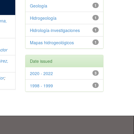
Geología
1
Hidrogeología
1
ena,
Hidrología-investigaciones
1
Mapas hidrogeológicos
1
ector
irez,
Date issued
2020 - 2022
3
tor
;
1998 - 1999
1