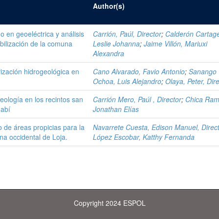
Author(s)
o en geoeléctrica y análisis
Carrión, Paúl, Director
;
Calderón Cartag
abilización de la comuna
Leslie Johanna
;
Jaime Villón, Mariuxi
Alexandra
rización hidrogeológica en
Cano Alvarado, Favio Antonio
;
Sanango
Ochoa, Luis Alejandro
;
Olaya, Peter, Dir
geología en los recintos san
Carrión Mero, Paúl , Director
;
Chica Ram
nabí
Jonathan Elías
 de áreas propicias para la
Navarrete Cuesta, Edison Manuel, Direc
na occidental de Loja.
López Escobar, Katthy Fernanda
Copyright 2024 ESPOL