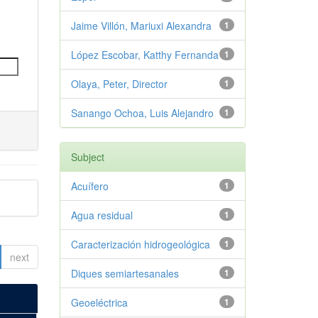
Jaime Villón, Mariuxi Alexandra
1
López Escobar, Katthy Fernanda
1
Olaya, Peter, Director
1
Sanango Ochoa, Luis Alejandro
1
Subject
Acuífero
1
Agua residual
1
Caracterización hidrogeológica
1
next
Diques semiartesanales
1
Geoeléctrica
1