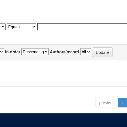
In order
Authors/record
previous
1