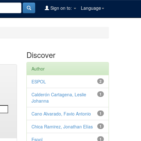
Sign on to:
Language
Discover
Author
ESPOL
2
Calderón Cartagena, Leslie
1
Johanna
Cano Alvarado, Favio Antonio
1
Chica Ramirez, Jonathan Elías
1
Espol
1