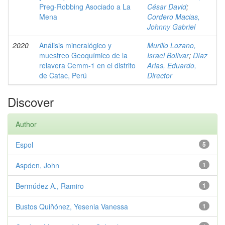
Preg-Robbing Asociado a La
César David
;
Mena
Cordero Macias,
Johnny Gabriel
2020
Análisis mineralógico y
Murillo Lozano,
muestreo Geoquímico de la
Israel Bolívar
;
Díaz
relavera Cemm-1 en el distrito
Arias, Eduardo,
de Catac, Perú
Director
Discover
Author
Espol
5
Aspden, John
1
Bermúdez A., Ramiro
1
Bustos Quiñónez, Yesenia Vanessa
1