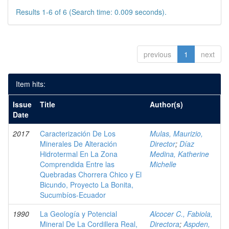
Results 1-6 of 6 (Search time: 0.009 seconds).
previous
1
next
Item hits:
Issue
Title
Author(s)
Date
2017
Caracterización De Los
Mulas, Maurizio,
Minerales De Alteración
Director
;
Díaz
Hidrotermal En La Zona
Medina, Katherine
Comprendida Entre las
Michelle
Quebradas Chorrera Chico y El
Bicundo, Proyecto La Bonita,
Sucumbíos-Ecuador
1990
La Geología y Potencial
Alcocer C., Fabiola,
Mineral De La Cordillera Real,
Directora
;
Aspden,