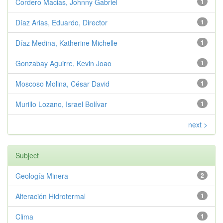
Cordero Macias, Johnny Gabriel
1
Díaz Arias, Eduardo, Director
1
Díaz Medina, Katherine Michelle
1
Gonzabay Aguirre, Kevin Joao
1
Moscoso Molina, César David
1
Murillo Lozano, Israel Bolívar
1
next >
Subject
Geología Minera
2
Alteración Hidrotermal
1
Clima
1