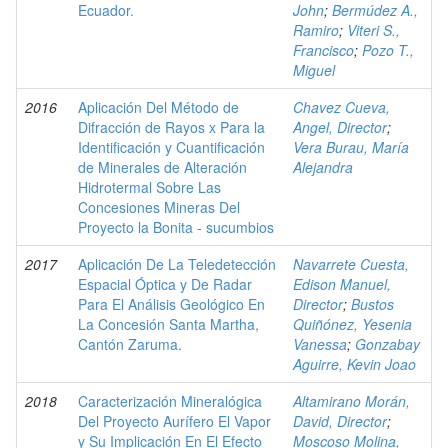
Ecuador.
John
;
Bermúdez A.,
Ramiro
;
Viteri S.,
Francisco
;
Pozo T.,
Miguel
2016
Aplicación Del Método de
Chavez Cueva,
Difracción de Rayos x Para la
Angel, Director
;
Identificación y Cuantificación
Vera Burau, María
de Minerales de Alteración
Alejandra
Hidrotermal Sobre Las
Concesiones Mineras Del
Proyecto la Bonita - sucumbios
2017
Aplicación De La Teledetección
Navarrete Cuesta,
Espacial Óptica y De Radar
Edison Manuel,
Para El Análisis Geológico En
Director
;
Bustos
La Concesión Santa Martha,
Quiñónez, Yesenia
Cantón Zaruma.
Vanessa
;
Gonzabay
Aguirre, Kevin Joao
2018
Caracterización Mineralógica
Altamirano Morán,
Del Proyecto Aurífero El Vapor
David, Director
;
y Su Implicación En El Efecto
Moscoso Molina,