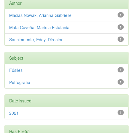
Author
Macias Nowak, Arianna Gabrielle
1
Mata Coveña, Mariela Estefania
1
Sanclemente, Eddy, Director
1
Subject
Fósiles
1
Petrografía
1
Date issued
2021
1
Has File(s)