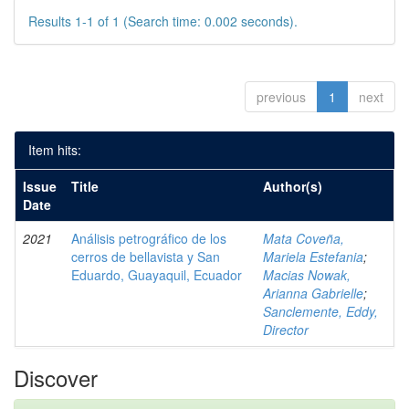
Results 1-1 of 1 (Search time: 0.002 seconds).
previous
1
next
Item hits:
Issue
Title
Author(s)
Date
2021
Análisis petrográfico de los
Mata Coveña,
cerros de bellavista y San
Mariela Estefania
;
Eduardo, Guayaquil, Ecuador
Macias Nowak,
Arianna Gabrielle
;
Sanclemente, Eddy,
Director
Discover