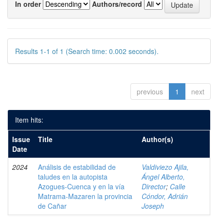
In order
Authors/record
Results 1-1 of 1 (Search time: 0.002 seconds).
previous
1
next
Item hits:
Issue
Title
Author(s)
Date
2024
Análisis de estabilidad de
Valdiviezo Ajila,
taludes en la autopista
Ángel Alberto,
Azogues-Cuenca y en la vía
Director
;
Calle
Matrama-Mazaren la provincia
Cóndor, Adrián
de Cañar
Joseph