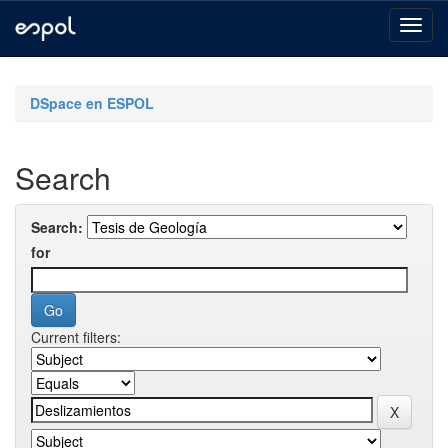
Skip
navigation
DSpace en ESPOL
Search
Search:
for
Current filters: