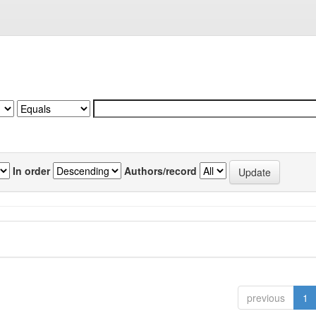
In order
Authors/record
previous
1