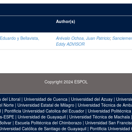
Author(s)
Eduardo y Bellavista,
Arévalo Ochoa, Juan Patricio
;
Sancieme
Eddy ADVISOR
Copyright 2024 ESPOL
 del Litoral
|
Universidad de Cuenca
|
Universidad del Azuay
|
Universi
el Norte
|
Universidad Estatal de Milagro
|
Universidad Técnica de Amb
l
|
Pontificia Universidad Catolica del Ecuador
|
Universidad Politécnica
as-ESPE
|
Universidad de Guayaquil
|
Universidad Técnica de Machala
Bolivar
|
Escuela Politécnica del Chimborazo
|
Universidad San Francis
Universidad Católica de Santiago de Guayaquil
|
Pontificia Universidad