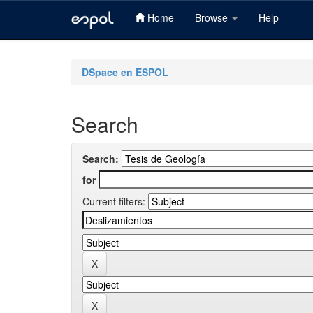
Home
Browse
Help
Skip
navigation
DSpace en ESPOL
Search
Search:
for
Current filters: