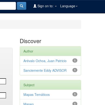
Sign on to:
Language
Discover
Author
Arévalo Ochoa, Juan Patricio
1
Sanciemente Eddy ADVISOR
1
Subject
Mapas Temáticos
1
Mapeo
1