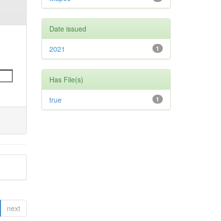
Date issued
2021
1
Has File(s)
true
1
next