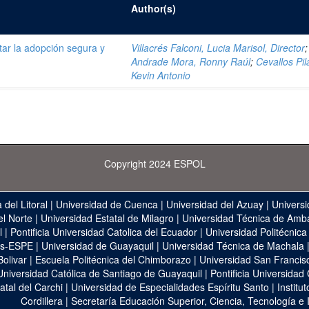
Author(s)
itar la adopción segura y
Villacrés Falconi, Lucia Marisol, Director
;
Andrade Mora, Ronny Raúl
;
Cevallos Pil
Kevin Antonio
Copyright 2024 ESPOL
 del Litoral
|
Universidad de Cuenca
|
Universidad del Azuay
|
Universi
el Norte
|
Universidad Estatal de Milagro
|
Universidad Técnica de Amb
l
|
Pontificia Universidad Catolica del Ecuador
|
Universidad Politécnica
as-ESPE
|
Universidad de Guayaquil
|
Universidad Técnica de Machala
Bolivar
|
Escuela Politécnica del Chimborazo
|
Universidad San Francis
Universidad Católica de Santiago de Guayaquil
|
Pontificia Universidad
atal del Carchi
|
Universidad de Especialidades Espíritu Santo
|
Institu
Cordillera
|
Secretaría Educación Superior, Ciencia, Tecnología e