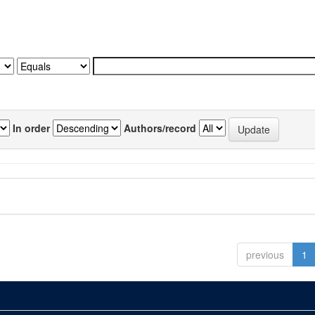
In order
Authors/record
previous
1