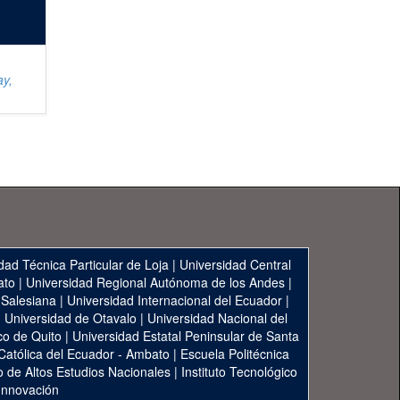
ay,
dad Técnica Particular de Loja
|
Universidad Central
ato
|
Universidad Regional Autónoma de los Andes
|
 Salesiana
|
Universidad Internacional del Ecuador
|
|
Universidad de Otavalo
|
Universidad Nacional del
co de Quito
|
Universidad Estatal Peninsular de Santa
 Católica del Ecuador - Ambato
|
Escuela Politécnica
to de Altos Estudios Nacionales
|
Instituto Tecnológico
 Innovación