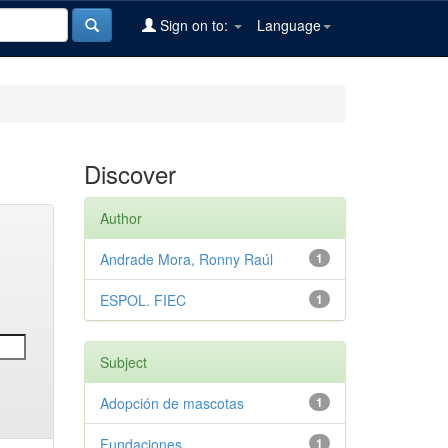
Sign on to:
Language
Discover
Author
Andrade Mora, Ronny Raúl
1
ESPOL. FIEC
1
Subject
Adopción de mascotas
1
Fundaciones
1