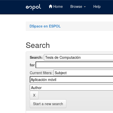
Home
Browse
Help
Skip
navigation
DSpace en ESPOL
Search
Search:
for
Current filters:
Start a new search