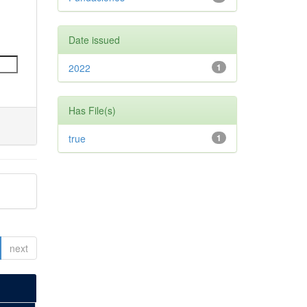
Date issued
2022
1
Has File(s)
true
1
next