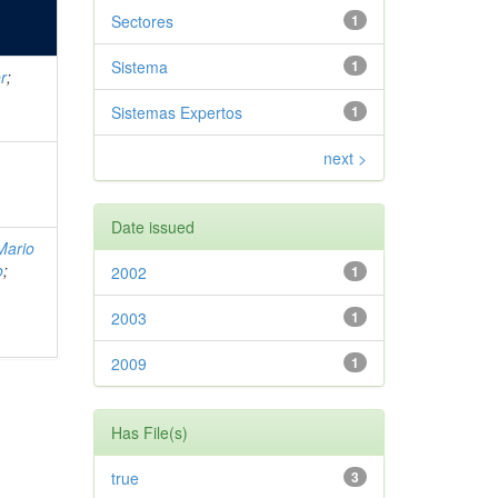
Sectores
1
Sistema
1
r
;
Sistemas Expertos
1
next >
,
Date issued
Mario
o
;
2002
1
2003
1
2009
1
Has File(s)
true
3