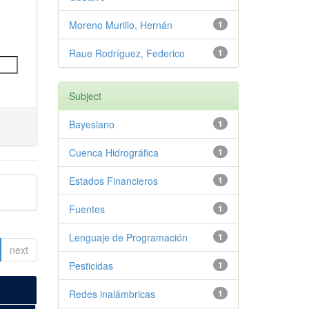
Moreno Murillo, Hernán
1
Raue Rodríguez, Federico
1
Subject
Bayesiano
1
Cuenca Hidrográfica
1
Estados Financieros
1
Fuentes
1
Lenguaje de Programación
1
next
Pesticidas
1
Redes inalámbricas
1