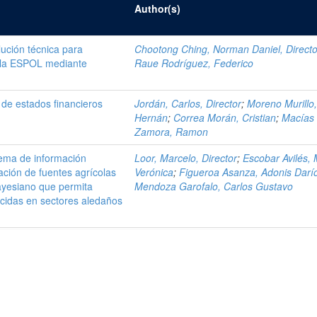
Author(s)
lución técnica para
Chootong Ching, Norman Daniel, Directo
n la ESPOL mediante
Raue Rodríguez, Federico
 de estados financieros
Jordán, Carlos, Director
;
Moreno Murillo
Hernán
;
Correa Morán, Cristian
;
Macías
Zamora, Ramon
tema de información
Loor, Marcelo, Director
;
Escobar Avilés, 
ción de fuentes agrícolas
Verónica
;
Figueroa Asanza, Adonis Darí
yesiano que permita
Mendoza Garofalo, Carlos Gustavo
icidas en sectores aledaños