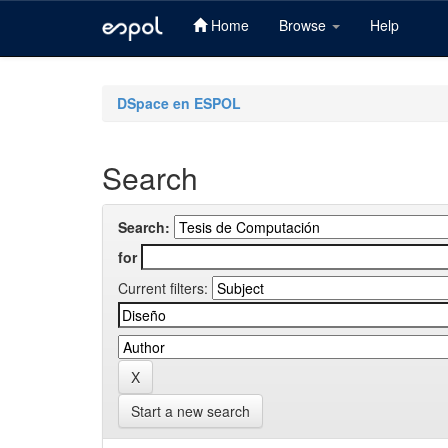
Home
Browse
Help
Skip
navigation
DSpace en ESPOL
Search
Search:
for
Current filters:
Start a new search