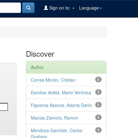
Sign on to:
Language
Discover
Author
Correa Morán, Cristian
1
Escobar Avilés, Mario Verónica
1
Figueroa Asanza, Adonis Darío
1
Macías Zamora, Ramon
1
Mendoza Garofalo, Carlos
1
Gustavo