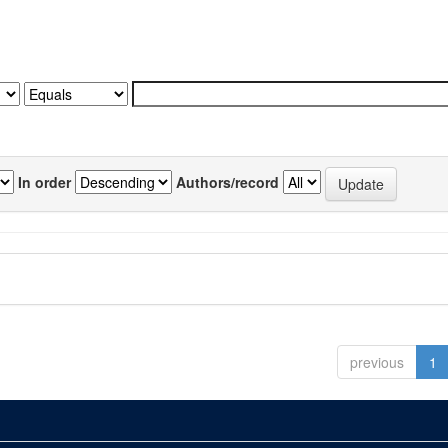
In order
Authors/record
previous
1