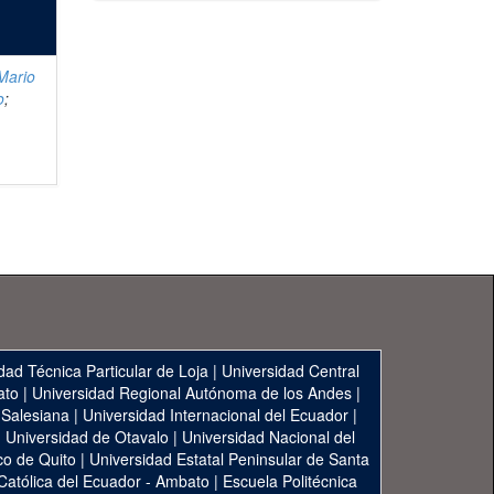
Mario
o
;
dad Técnica Particular de Loja
|
Universidad Central
ato
|
Universidad Regional Autónoma de los Andes
|
 Salesiana
|
Universidad Internacional del Ecuador
|
|
Universidad de Otavalo
|
Universidad Nacional del
co de Quito
|
Universidad Estatal Peninsular de Santa
 Católica del Ecuador - Ambato
|
Escuela Politécnica