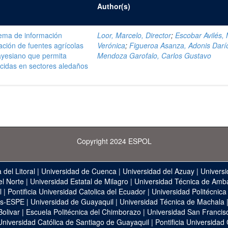
Author(s)
tema de información
Loor, Marcelo, Director
;
Escobar Avilés, 
ción de fuentes agrícolas
Verónica
;
Figueroa Asanza, Adonis Darí
yesiano que permita
Mendoza Garofalo, Carlos Gustavo
icidas en sectores aledaños
Copyright 2024 ESPOL
 del Litoral
|
Universidad de Cuenca
|
Universidad del Azuay
|
Universi
el Norte
|
Universidad Estatal de Milagro
|
Universidad Técnica de Amb
l
|
Pontificia Universidad Catolica del Ecuador
|
Universidad Politécnica
as-ESPE
|
Universidad de Guayaquil
|
Universidad Técnica de Machala
Bolivar
|
Escuela Politécnica del Chimborazo
|
Universidad San Francis
Universidad Católica de Santiago de Guayaquil
|
Pontificia Universidad