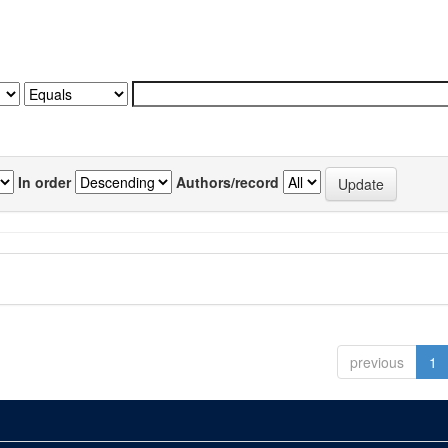
In order
Authors/record
previous
1