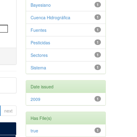
Bayesiano
1
Cuenca Hidrográfica
1
Fuentes
1
Pesticidas
1
Sectores
1
Sistema
1
Date issued
2009
1
next
Has File(s)
true
1