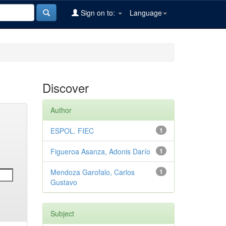
Sign on to:
Language
Discover
Author
ESPOL. FIEC
1
Figueroa Asanza, Adonis Darío
1
Mendoza Garofalo, Carlos
1
Gustavo
Subject