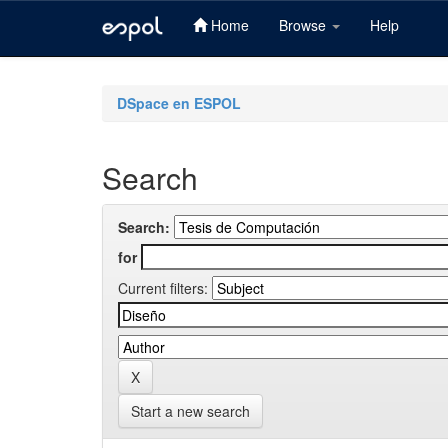
Home
Browse
Help
Skip
navigation
DSpace en ESPOL
Search
Search:
for
Current filters:
Start a new search