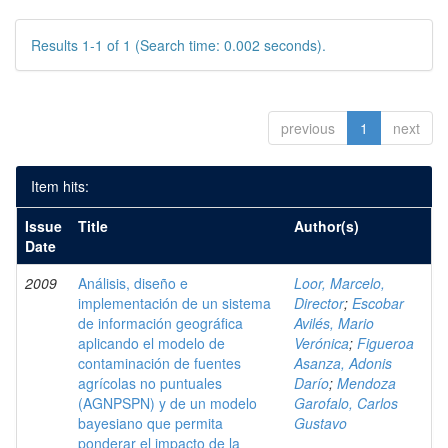
Results 1-1 of 1 (Search time: 0.002 seconds).
previous
1
next
Item hits:
Issue
Title
Author(s)
Date
2009
Análisis, diseño e
Loor, Marcelo,
implementación de un sistema
Director
;
Escobar
de información geográfica
Avilés, Mario
aplicando el modelo de
Verónica
;
Figueroa
contaminación de fuentes
Asanza, Adonis
agrícolas no puntuales
Darío
;
Mendoza
(AGNPSPN) y de un modelo
Garofalo, Carlos
bayesiano que permita
Gustavo
ponderar el impacto de la