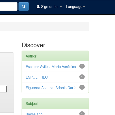
Sign on to:
Language
Discover
Author
Escobar Avilés, Mario Verónica
1
ESPOL. FIEC
1
Figueroa Asanza, Adonis Darío
1
Subject
Bayesiano
1