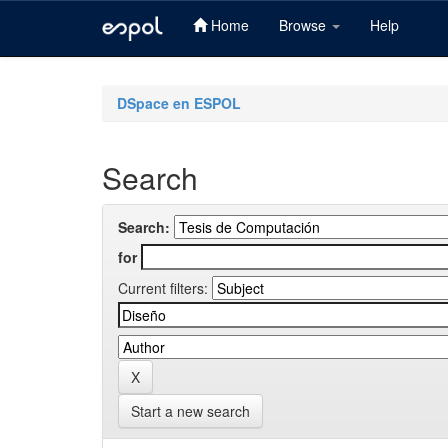
Home
Browse
Help
Skip
navigation
DSpace en ESPOL
Search
Search:
for
Current filters:
Start a new search