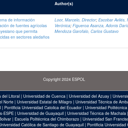
Author(s)
tema de información
Loor, Marcelo, Director
;
Escobar Avilés, 
ción de fuentes agrícolas
Verónica
;
Figueroa Asanza, Adonis Darí
yesiano que permita
Mendoza Garofalo, Carlos Gustavo
icidas en sectores aledaños
Copyright 2024 ESPOL
 del Litoral
|
Universidad de Cuenca
|
Universidad del Azuay
|
Universi
el Norte
|
Universidad Estatal de Milagro
|
Universidad Técnica de Amb
l
|
Pontificia Universidad Catolica del Ecuador
|
Universidad Politécnica
as-ESPE
|
Universidad de Guayaquil
|
Universidad Técnica de Machala
Bolivar
|
Escuela Politécnica del Chimborazo
|
Universidad San Francis
Universidad Católica de Santiago de Guayaquil
|
Pontificia Universidad