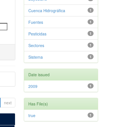
Cuenca Hidrográfica
1
Fuentes
1
Pesticidas
1
Sectores
1
Sistema
1
Date issued
2009
1
next
Has File(s)
true
1