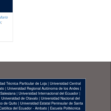
Mario
o
;
dad Técnica Particular de Loja
|
Universidad Central
ato
|
Universidad Regional Autónoma de los Andes
|
 Salesiana
|
Universidad Internacional del Ecuador
|
|
Universidad de Otavalo
|
Universidad Nacional del
co de Quito
|
Universidad Estatal Peninsular de Santa
 Católica del Ecuador - Ambato
|
Escuela Politécnica