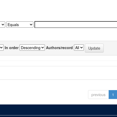
In order
Authors/record
previous
1