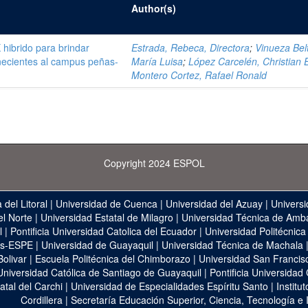
Author(s)
hibrido para brindar
Estrada, Rebeca, Directora
;
Vinueza Bel
enecientes al campus peñas-
María Luisa
;
López Carcelén, Christian 
Montero Cortez, Rafael Ronald
Copyright 2024 ESPOL
 del Litoral
|
Universidad de Cuenca
|
Universidad del Azuay
|
Universi
el Norte
|
Universidad Estatal de Milagro
|
Universidad Técnica de Amb
l
|
Pontificia Universidad Catolica del Ecuador
|
Universidad Politécnica
as-ESPE
|
Universidad de Guayaquil
|
Universidad Técnica de Machala
Bolivar
|
Escuela Politécnica del Chimborazo
|
Universidad San Francis
Universidad Católica de Santiago de Guayaquil
|
Pontificia Universidad
atal del Carchi
|
Universidad de Especialidades Espíritu Santo
|
Institu
Cordillera
|
Secretaría Educación Superior, Ciencia, Tecnología e