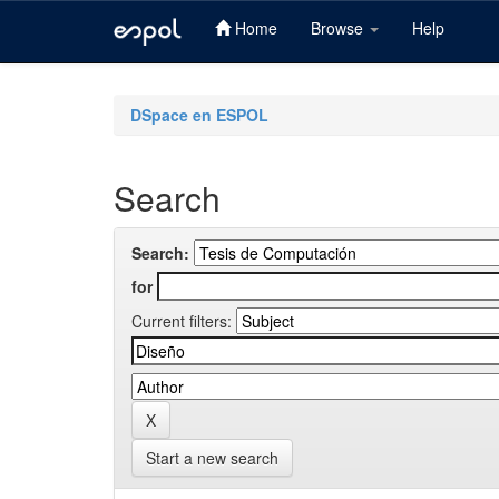
Home
Browse
Help
Skip
navigation
DSpace en ESPOL
Search
Search:
for
Current filters:
Start a new search