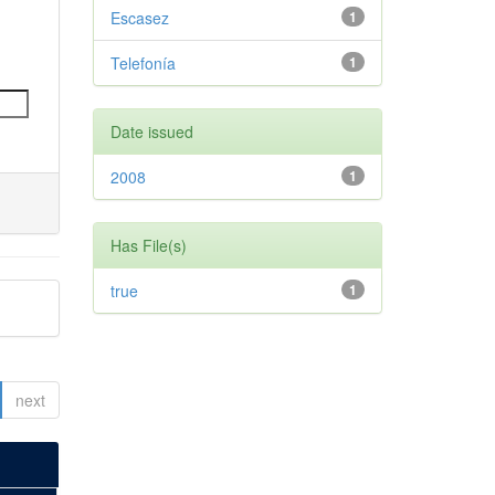
Escasez
1
Telefonía
1
Date issued
2008
1
Has File(s)
true
1
next