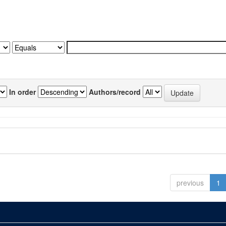
In order
Authors/record
previous
1