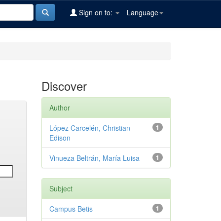
Sign on to:
Language
Discover
Author
López Carcelén, Christian
1
Edison
Vinueza Beltrán, María Luisa
1
Subject
Campus Betis
1