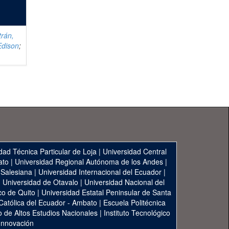
trán,
Edison
;
dad Técnica Particular de Loja
|
Universidad Central
ato
|
Universidad Regional Autónoma de los Andes
|
 Salesiana
|
Universidad Internacional del Ecuador
|
|
Universidad de Otavalo
|
Universidad Nacional del
co de Quito
|
Universidad Estatal Peninsular de Santa
 Católica del Ecuador - Ambato
|
Escuela Politécnica
to de Altos Estudios Nacionales
|
Instituto Tecnológico
 Innovación