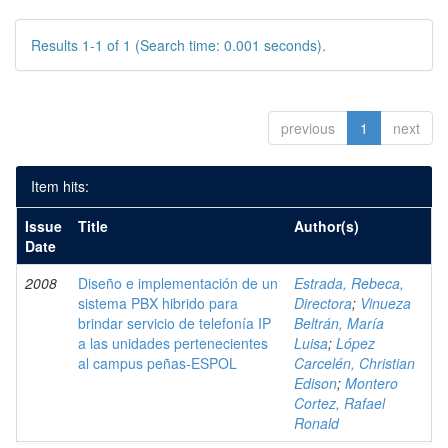
Results 1-1 of 1 (Search time: 0.001 seconds).
previous
1
next
Item hits:
Issue
Title
Author(s)
Date
2008
Diseño e implementación de un
Estrada, Rebeca,
sistema PBX hibrido para
Directora
;
Vinueza
brindar servicio de telefonía IP
Beltrán, María
a las unidades pertenecientes
Luisa
;
López
al campus peñas-ESPOL
Carcelén, Christian
Edison
;
Montero
Cortez, Rafael
Ronald