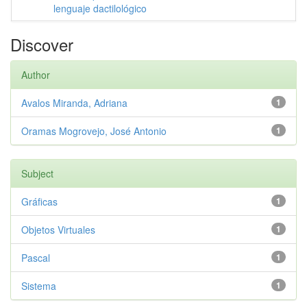
lenguaje dactilológico
Discover
Author
Avalos Miranda, Adriana
1
Oramas Mogrovejo, José Antonio
1
Subject
Gráficas
1
Objetos Virtuales
1
Pascal
1
Sistema
1