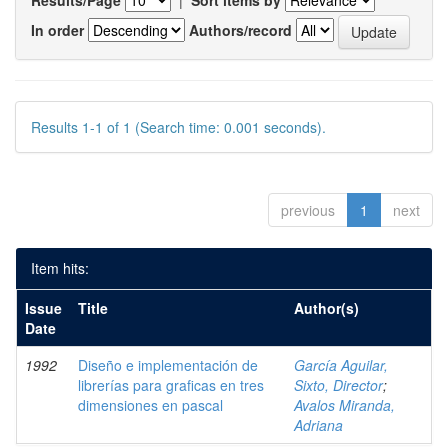
Results/Page
|
Sort items by
In order
Authors/record
Results 1-1 of 1 (Search time: 0.001 seconds).
previous
1
next
Item hits:
Issue
Title
Author(s)
Date
1992
Diseño e implementación de
García Aguilar,
librerías para graficas en tres
Sixto, Director
;
dimensiones en pascal
Avalos Miranda,
Adriana