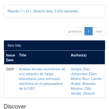
Results 1-1 of 1 (Search time: 0.002 seconds).
previous
1
next
Item hits:
Issue
Title
Author(s)
Date
2025
Análisis técnico-económico de
Quispe Díaz,
una estación de carga
Johanness Elian
;
fotovoltaica para vehículos
Molina Ruíz, Camilo
eléctricos en el parqueadero
André
;
Alvarado
de la FIEC
Moreno, Otto
Ismael, Director
Discover