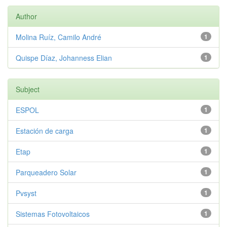
Author
Molina Ruíz, Camilo André
1
Quispe Díaz, Johanness Elian
1
Subject
ESPOL
1
Estación de carga
1
Etap
1
Parqueadero Solar
1
Pvsyst
1
Sistemas Fotovoltaicos
1