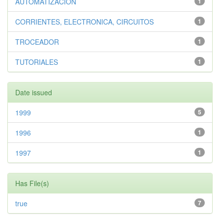
AUTOMATIZACION
1
CORRIENTES, ELECTRONICA, CIRCUITOS
1
TROCEADOR
1
TUTORIALES
1
Date issued
1999
5
1996
1
1997
1
Has File(s)
true
7