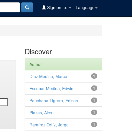
Sign on to:
Language
Discover
Author
Díaz Medina, Marco
1
Escobar Medina, Edwin
1
Panchana Tigrero, Edison
1
Plazas, Alex
1
Ramírez Ortíz, Jorge
1