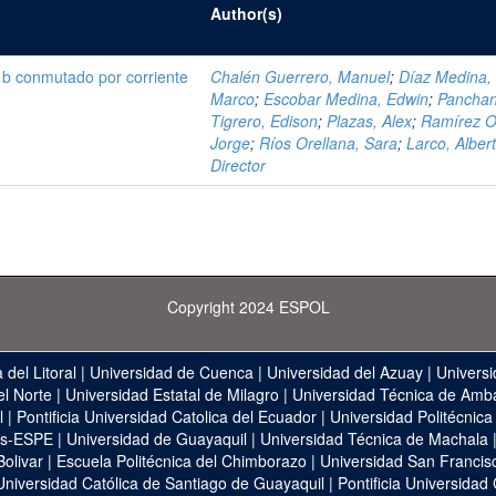
Author(s)
 b conmutado por corriente
Chalén Guerrero, Manuel
;
Díaz Medina,
Marco
;
Escobar Medina, Edwin
;
Pancha
Tigrero, Edison
;
Plazas, Alex
;
Ramírez Or
Jorge
;
Ríos Orellana, Sara
;
Larco, Albert
Director
Copyright 2024 ESPOL
 del Litoral
|
Universidad de Cuenca
|
Universidad del Azuay
|
Universi
el Norte
|
Universidad Estatal de Milagro
|
Universidad Técnica de Amb
l
|
Pontificia Universidad Catolica del Ecuador
|
Universidad Politécnica
as-ESPE
|
Universidad de Guayaquil
|
Universidad Técnica de Machala
Bolivar
|
Escuela Politécnica del Chimborazo
|
Universidad San Francis
Universidad Católica de Santiago de Guayaquil
|
Pontificia Universidad