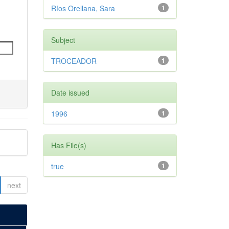
Ríos Orellana, Sara
1
Subject
TROCEADOR
1
Date issued
1996
1
Has File(s)
true
1
next