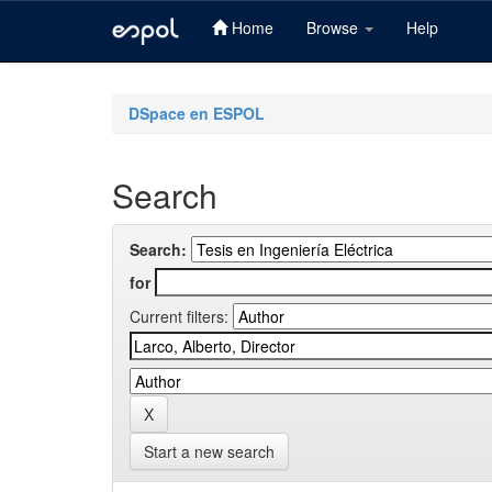
Home
Browse
Help
Skip
navigation
DSpace en ESPOL
Search
Search:
for
Current filters:
Start a new search