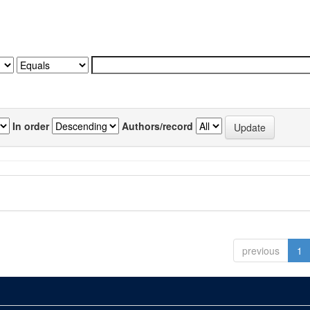
In order
Authors/record
previous
1