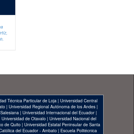
na
tíz,
o,
dad Técnica Particular de Loja
|
Universidad Central
ato
|
Universidad Regional Autónoma de los Andes
|
 Salesiana
|
Universidad Internacional del Ecuador
|
|
Universidad de Otavalo
|
Universidad Nacional del
co de Quito
|
Universidad Estatal Peninsular de Santa
 Católica del Ecuador - Ambato
|
Escuela Politécnica