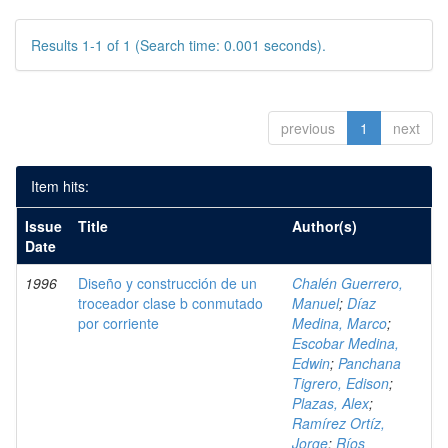
Results 1-1 of 1 (Search time: 0.001 seconds).
previous
1
next
Item hits:
Issue
Title
Author(s)
Date
1996
Diseño y construcción de un
Chalén Guerrero,
troceador clase b conmutado
Manuel
;
Díaz
por corriente
Medina, Marco
;
Escobar Medina,
Edwin
;
Panchana
Tigrero, Edison
;
Plazas, Alex
;
Ramírez Ortíz,
Jorge
;
Ríos