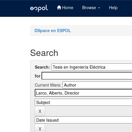
Home
Browse
Help
Skip
navigation
DSpace en ESPOL
Search
Search:
for
Current filters: