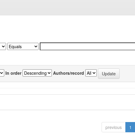
In order
Authors/record
previous
1