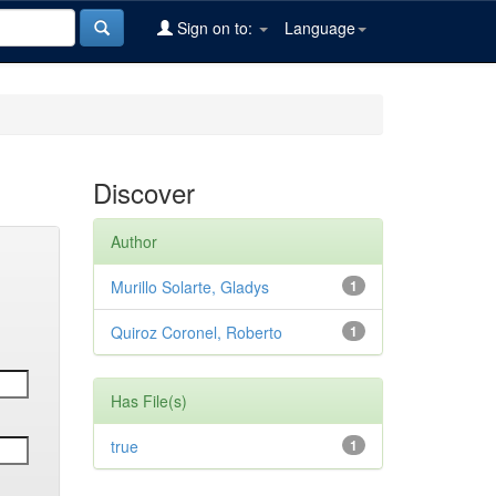
Sign on to:
Language
Discover
Author
Murillo Solarte, Gladys
1
Quiroz Coronel, Roberto
1
Has File(s)
true
1