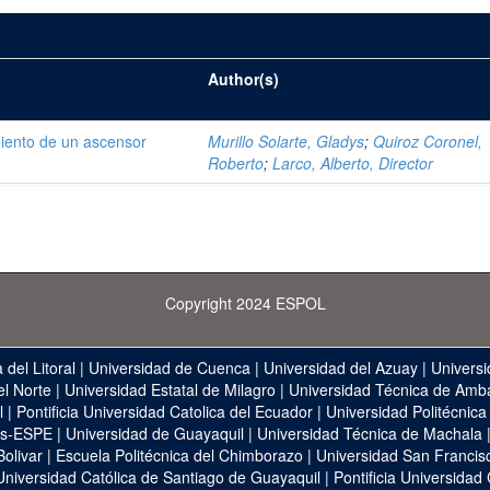
Author(s)
miento de un ascensor
Murillo Solarte, Gladys
;
Quiroz Coronel,
Roberto
;
Larco, Alberto, Director
Copyright 2024 ESPOL
 del Litoral
|
Universidad de Cuenca
|
Universidad del Azuay
|
Universi
el Norte
|
Universidad Estatal de Milagro
|
Universidad Técnica de Amb
l
|
Pontificia Universidad Catolica del Ecuador
|
Universidad Politécnica
as-ESPE
|
Universidad de Guayaquil
|
Universidad Técnica de Machala
Bolivar
|
Escuela Politécnica del Chimborazo
|
Universidad San Francis
Universidad Católica de Santiago de Guayaquil
|
Pontificia Universidad