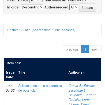
Results/Page
|
Sort items by
In order
Authors/record
Results 1-1 of 1 (Search time: 0.001 seconds).
previous
1
next
Item hits:
Issue
Title
Author(s)
Date
1997-
Aplicaciones de la electronica
Cueva A., Edison
;
01-05
de potencia
Escalante t.,
Reynaldo
;
Ferrer E.,
Franklin
;
Larco,
Alberto, Director