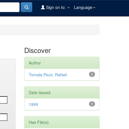
Sign on to:
Language
Discover
Author
Tomala Pezo, Rafael
1
Date issued
1999
1
Has File(s)