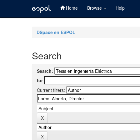
Home
Browse
Help
Skip
navigation
DSpace en ESPOL
Search
Search:
for
Current filters: