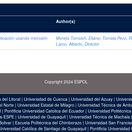
Author(s)
plicación usando microsim
Moreta Tomsich, Eliane
;
Tomala Pezo, R
Larco, Alberto, Director
Copyright 2024 ESPOL
 del Litoral
|
Universidad de Cuenca
|
Universidad del Azuay
|
Universi
el Norte
|
Universidad Estatal de Milagro
|
Universidad Técnica de Amb
l
|
Pontificia Universidad Catolica del Ecuador
|
Universidad Politécnica
as-ESPE
|
Universidad de Guayaquil
|
Universidad Técnica de Machala
Bolivar
|
Escuela Politécnica del Chimborazo
|
Universidad San Francis
Universidad Católica de Santiago de Guayaquil
|
Pontificia Universidad