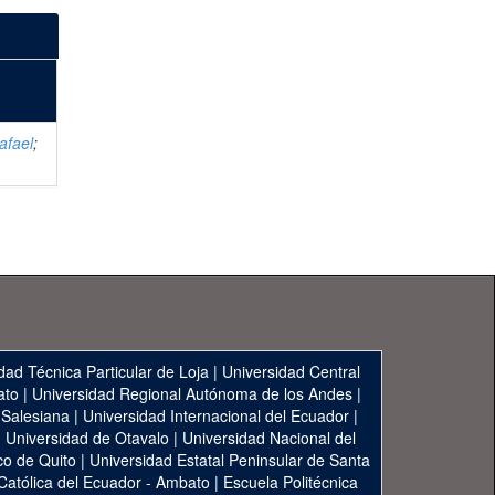
afael
;
dad Técnica Particular de Loja
|
Universidad Central
ato
|
Universidad Regional Autónoma de los Andes
|
 Salesiana
|
Universidad Internacional del Ecuador
|
|
Universidad de Otavalo
|
Universidad Nacional del
co de Quito
|
Universidad Estatal Peninsular de Santa
 Católica del Ecuador - Ambato
|
Escuela Politécnica