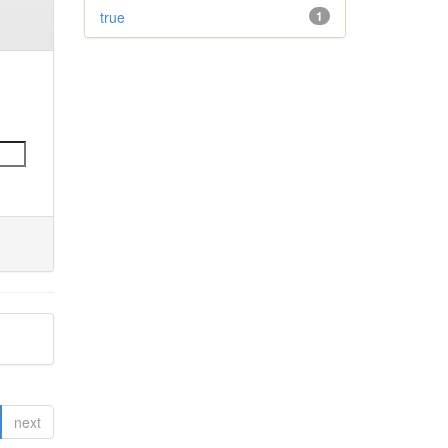
true
1
next