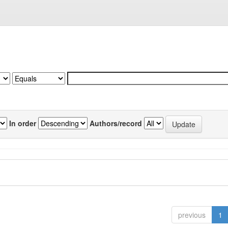
In order
Authors/record
previous
1