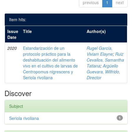
previous
1
next
Item hits:
Issue
Title
Author(s)
Date
2020
Estandarización de un
Rugel García,
protocolo práctico para la
Viviam Elayne
;
Ruiz
deshabituación del alimento
Cevallos, Samantha
vivo en el cultivo de larvas de
Tatiana
;
Argüello
Centropomus nigrescens y
Guevara, Wilfrido,
Seriola rivoliana
Director
Discover
Subject
Seriola rivoliana
1