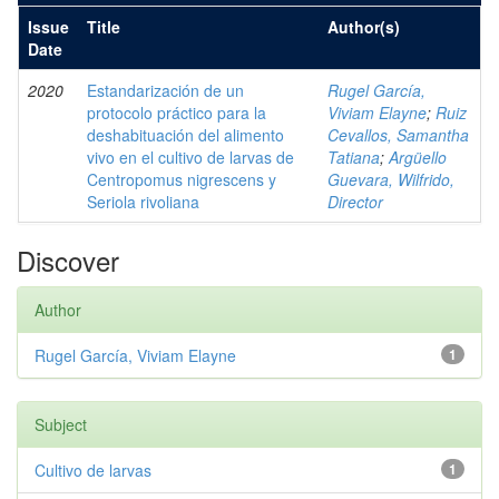
Issue
Title
Author(s)
Date
2020
Estandarización de un
Rugel García,
protocolo práctico para la
Viviam Elayne
;
Ruiz
deshabituación del alimento
Cevallos, Samantha
vivo en el cultivo de larvas de
Tatiana
;
Argüello
Centropomus nigrescens y
Guevara, Wilfrido,
Seriola rivoliana
Director
Discover
Author
Rugel García, Viviam Elayne
1
Subject
Cultivo de larvas
1