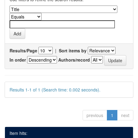
Results/Page
|
Sort items by
In order
Authors/record
Results 1-1 of 1 (Search time: 0.002 seconds).
previous
1
next
Item hits: