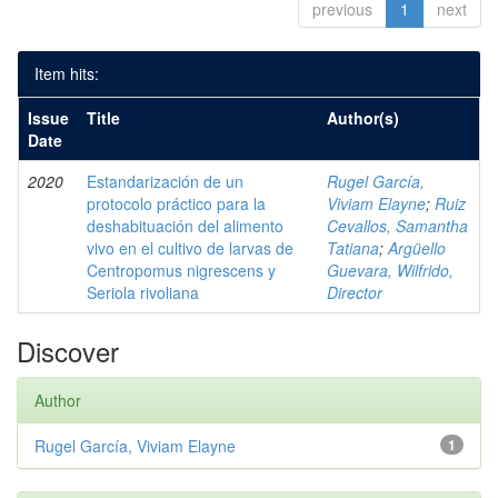
previous
1
next
Item hits:
Issue
Title
Author(s)
Date
2020
Estandarización de un
Rugel García,
protocolo práctico para la
Viviam Elayne
;
Ruiz
deshabituación del alimento
Cevallos, Samantha
vivo en el cultivo de larvas de
Tatiana
;
Argüello
Centropomus nigrescens y
Guevara, Wilfrido,
Seriola rivoliana
Director
Discover
Author
Rugel García, Viviam Elayne
1