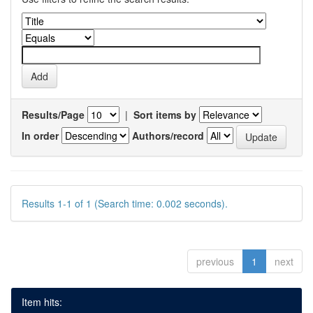
Results/Page
|
Sort items by
In order
Authors/record
Results 1-1 of 1 (Search time: 0.002 seconds).
previous
1
next
Item hits: