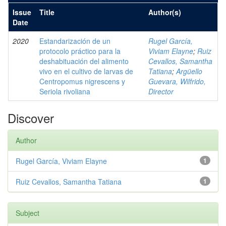
Issue
Title
Author(s)
Date
2020
Estandarización de un
Rugel García,
protocolo práctico para la
Viviam Elayne
;
Ruiz
deshabituación del alimento
Cevallos, Samantha
vivo en el cultivo de larvas de
Tatiana
;
Argüello
Centropomus nigrescens y
Guevara, Wilfrido,
Seriola rivoliana
Director
Discover
Author
Rugel García, Viviam Elayne
1
Ruiz Cevallos, Samantha Tatiana
1
Subject