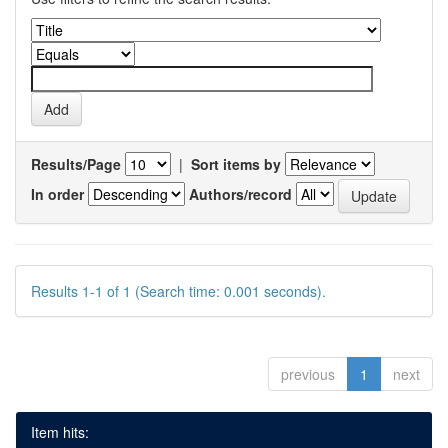
Results/Page
|
Sort items by
In order
Authors/record
Results 1-1 of 1 (Search time: 0.001 seconds).
previous
1
next
Item hits: