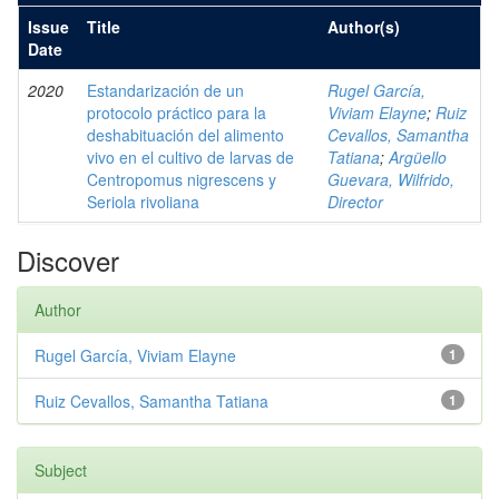
Issue
Title
Author(s)
Date
2020
Estandarización de un
Rugel García,
protocolo práctico para la
Viviam Elayne
;
Ruiz
deshabituación del alimento
Cevallos, Samantha
vivo en el cultivo de larvas de
Tatiana
;
Argüello
Centropomus nigrescens y
Guevara, Wilfrido,
Seriola rivoliana
Director
Discover
Author
Rugel García, Viviam Elayne
1
Ruiz Cevallos, Samantha Tatiana
1
Subject