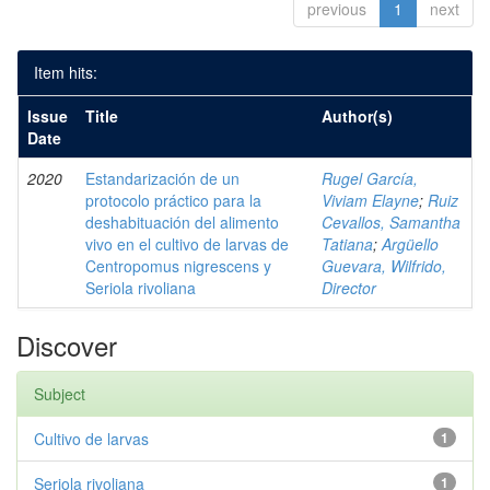
previous
1
next
Item hits:
Issue
Title
Author(s)
Date
2020
Estandarización de un
Rugel García,
protocolo práctico para la
Viviam Elayne
;
Ruiz
deshabituación del alimento
Cevallos, Samantha
vivo en el cultivo de larvas de
Tatiana
;
Argüello
Centropomus nigrescens y
Guevara, Wilfrido,
Seriola rivoliana
Director
Discover
Subject
Cultivo de larvas
1
Seriola rivoliana
1