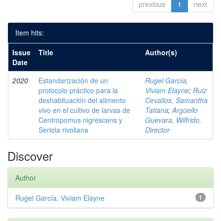
previous
1
next
Item hits:
Issue
Title
Author(s)
Date
2020
Estandarización de un
Rugel García,
protocolo práctico para la
Viviam Elayne
;
Ruiz
deshabituación del alimento
Cevallos, Samantha
vivo en el cultivo de larvas de
Tatiana
;
Argüello
Centropomus nigrescens y
Guevara, Wilfrido,
Seriola rivoliana
Director
Discover
Author
Rugel García, Viviam Elayne
1