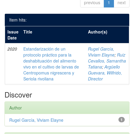
previous
1
next
Item hits:
Issue
Title
Author(s)
Date
2020
Estandarización de un
Rugel García,
protocolo práctico para la
Viviam Elayne
;
Ruiz
deshabituación del alimento
Cevallos, Samantha
vivo en el cultivo de larvas de
Tatiana
;
Argüello
Centropomus nigrescens y
Guevara, Wilfrido,
Seriola rivoliana
Director
Discover
Author
Rugel García, Viviam Elayne
1