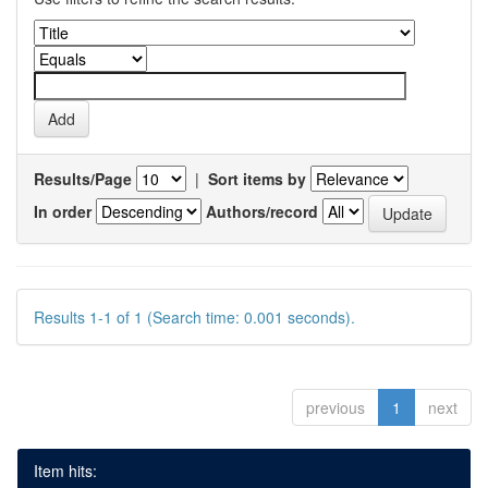
Results/Page
|
Sort items by
In order
Authors/record
Results 1-1 of 1 (Search time: 0.001 seconds).
previous
1
next
Item hits: