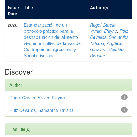
Issue
Title
Author(s)
Date
2020
Estandarización de un
Rugel García,
protocolo práctico para la
Viviam Elayne
;
Ruiz
deshabituación del alimento
Cevallos, Samantha
vivo en el cultivo de larvas de
Tatiana
;
Argüello
Centropomus nigrescens y
Guevara, Wilfrido,
Seriola rivoliana
Director
Discover
Author
Rugel García, Viviam Elayne
1
Ruiz Cevallos, Samantha Tatiana
1
Has File(s)