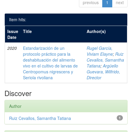
previous
1
next
Item hits:
Issue
Title
Author(s)
Date
2020
Estandarización de un
Rugel García,
protocolo práctico para la
Viviam Elayne
;
Ruiz
deshabituación del alimento
Cevallos, Samantha
vivo en el cultivo de larvas de
Tatiana
;
Argüello
Centropomus nigrescens y
Guevara, Wilfrido,
Seriola rivoliana
Director
Discover
Author
Ruiz Cevallos, Samantha Tatiana
1