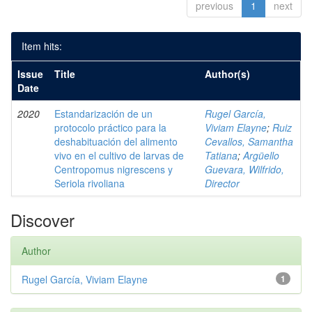
previous
1
next
Item hits:
Issue
Title
Author(s)
Date
2020
Estandarización de un
Rugel García,
protocolo práctico para la
Viviam Elayne
;
Ruiz
deshabituación del alimento
Cevallos, Samantha
vivo en el cultivo de larvas de
Tatiana
;
Argüello
Centropomus nigrescens y
Guevara, Wilfrido,
Seriola rivoliana
Director
Discover
Author
Rugel García, Viviam Elayne
1