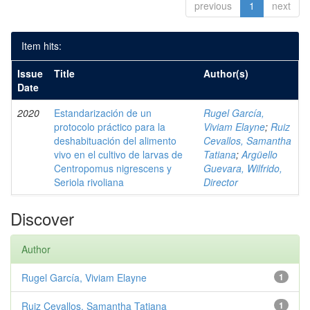
previous
1
next
Item hits:
Issue
Title
Author(s)
Date
2020
Estandarización de un
Rugel García,
protocolo práctico para la
Viviam Elayne
;
Ruiz
deshabituación del alimento
Cevallos, Samantha
vivo en el cultivo de larvas de
Tatiana
;
Argüello
Centropomus nigrescens y
Guevara, Wilfrido,
Seriola rivoliana
Director
Discover
Author
Rugel García, Viviam Elayne
1
Ruiz Cevallos, Samantha Tatiana
1