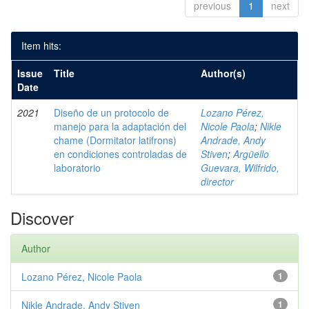
previous
1
next
Item hits:
Issue
Title
Author(s)
Date
2021
Diseño de un protocolo de
Lozano Pérez,
manejo para la adaptación del
Nicole Paola
;
Nikle
chame (Dormitator latifrons)
Andrade, Andy
en condiciones controladas de
Stiven
;
Argüello
laboratorio
Guevara, Wilfrido,
director
Discover
Author
Lozano Pérez, Nicole Paola
1
Nikle Andrade, Andy Stiven
1