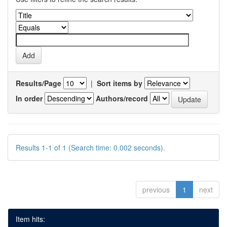
Results/Page
|
Sort items by
In order
Authors/record
Results 1-1 of 1 (Search time: 0.002 seconds).
previous
1
next
Item hits: