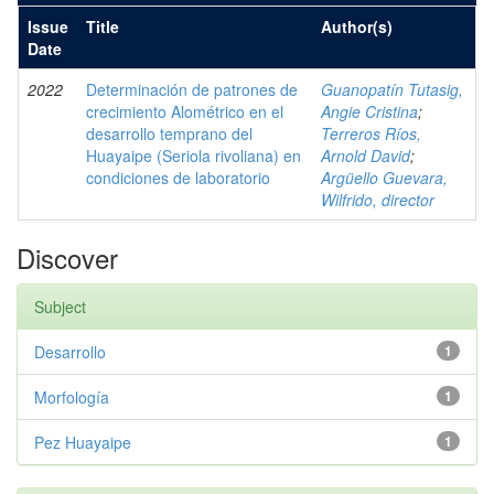
Issue
Title
Author(s)
Date
2022
Determinación de patrones de
Guanopatín Tutasig,
crecimiento Alométrico en el
Angie Cristina
;
desarrollo temprano del
Terreros Ríos,
Huayaipe (Seriola rivoliana) en
Arnold David
;
condiciones de laboratorio
Argüello Guevara,
Wilfrido, director
Discover
Subject
Desarrollo
1
Morfología
1
Pez Huayaipe
1