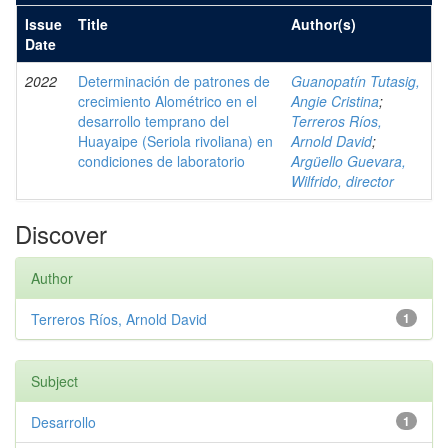
Issue
Title
Author(s)
Date
2022
Determinación de patrones de
Guanopatín Tutasig,
crecimiento Alométrico en el
Angie Cristina
;
desarrollo temprano del
Terreros Ríos,
Huayaipe (Seriola rivoliana) en
Arnold David
;
condiciones de laboratorio
Argüello Guevara,
Wilfrido, director
Discover
Author
Terreros Ríos, Arnold David
1
Subject
Desarrollo
1