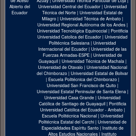
Azuay
|
Universidad Técnica Particular de Loja
|
Universidad Central del Ecuador
|
Universidad
Técnica del Norte
|
Universidad Estatal de
Milagro
|
Universidad Técnica de Ambato
|
Universidad Regional Autónoma de los Andes
|
Universidad Tecnológica Equinoccial
|
Pontificia
Universidad Catolica del Ecuador
|
Universidad
Politécnica Salesiana
|
Universidad
Internacional del Ecuador
|
Universidad de las
Fuerzas Armadas-ESPE
|
Universidad de
Guayaquil
|
Universidad Técnica de Machala
|
Universidad de Otavalo
|
Universidad Nacional
del Chimborazo
|
Universidad Estatal de Bolivar
|
Escuela Politécnica del Chimborazo
|
Universidad San Francisco de Quito
|
Universidad Estatal Peninsular de Santa Elena
|
Universidad Casa Grande
|
Universidad
Católica de Santiago de Guayaquil
|
Pontificia
Universidad Católica del Ecuador - Ambato
|
Escuela Politécnica Nacional
|
Universidad
Politécnica Estatal del Carchi
|
Universidad de
Especialidades Espíritu Santo
|
Instituto de
Altos Estudios Nacionales
|
Instituto