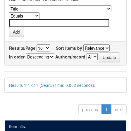
Results/Page
|
Sort items by
In order
Authors/record
Results 1-1 of 1 (Search time: 0.002 seconds).
previous
1
next
Item hits: