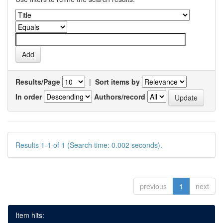
Results/Page
|
Sort items by
In order
Authors/record
Results 1-1 of 1 (Search time: 0.002 seconds).
previous
1
next
Item hits: