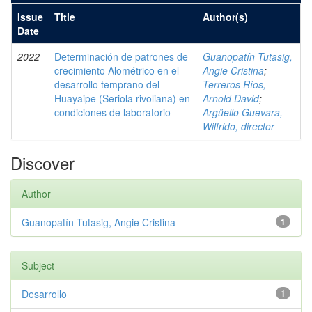
Issue
Title
Author(s)
Date
2022
Determinación de patrones de
Guanopatín Tutasig,
crecimiento Alométrico en el
Angie Cristina
;
desarrollo temprano del
Terreros Ríos,
Huayaipe (Seriola rivoliana) en
Arnold David
;
condiciones de laboratorio
Argüello Guevara,
Wilfrido, director
Discover
Author
Guanopatín Tutasig, Angie Cristina
1
Subject
Desarrollo
1