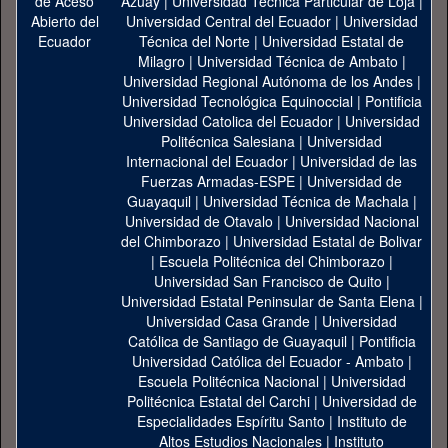
Azuay
|
Universidad Técnica Particular de Loja
|
Universidad Central del Ecuador
|
Universidad
Técnica del Norte
|
Universidad Estatal de
Milagro
|
Universidad Técnica de Ambato
|
Universidad Regional Autónoma de los Andes
|
Universidad Tecnológica Equinoccial
|
Pontificia
Universidad Catolica del Ecuador
|
Universidad
Politécnica Salesiana
|
Universidad
Internacional del Ecuador
|
Universidad de las
Fuerzas Armadas-ESPE
|
Universidad de
Guayaquil
|
Universidad Técnica de Machala
|
Universidad de Otavalo
|
Universidad Nacional
del Chimborazo
|
Universidad Estatal de Bolivar
|
Escuela Politécnica del Chimborazo
|
Universidad San Francisco de Quito
|
Universidad Estatal Peninsular de Santa Elena
|
Universidad Casa Grande
|
Universidad
Católica de Santiago de Guayaquil
|
Pontificia
Universidad Católica del Ecuador - Ambato
|
Escuela Politécnica Nacional
|
Universidad
Politécnica Estatal del Carchi
|
Universidad de
Especialidades Espíritu Santo
|
Instituto de
Altos Estudios Nacionales
|
Instituto