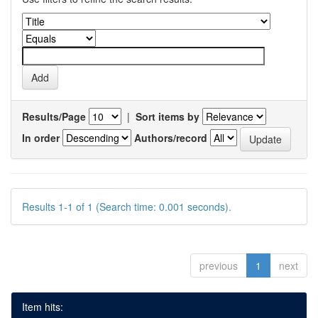
Results/Page
|
Sort items by
In order
Authors/record
Results 1-1 of 1 (Search time: 0.001 seconds).
previous
1
next
Item hits: