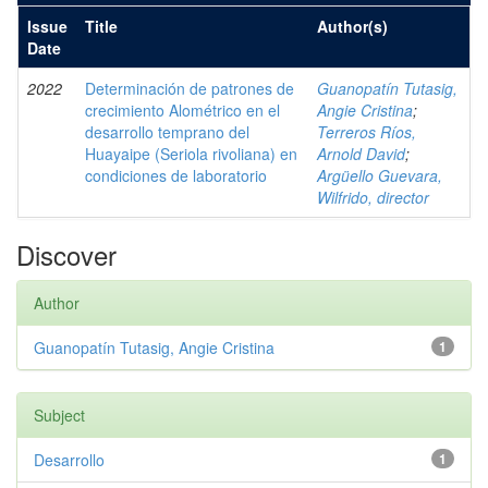
Issue
Title
Author(s)
Date
2022
Determinación de patrones de
Guanopatín Tutasig,
crecimiento Alométrico en el
Angie Cristina
;
desarrollo temprano del
Terreros Ríos,
Huayaipe (Seriola rivoliana) en
Arnold David
;
condiciones de laboratorio
Argüello Guevara,
Wilfrido, director
Discover
Author
Guanopatín Tutasig, Angie Cristina
1
Subject
Desarrollo
1